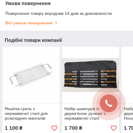
Умови повернення
Повернення товару впродовж 14 днів за домовленістю
Всі умови повернення
Подібні товари компанії
Решітка-гриль з
Набір шампурів із
Набі
нержавіючої сталі для
дерев’яною ручкою з
дере
розкладних мангалів
нержавіючої сталі
Hous
SmokeHouse Case 8
"каштан"
1 100
1 700
1 7
₴
₴