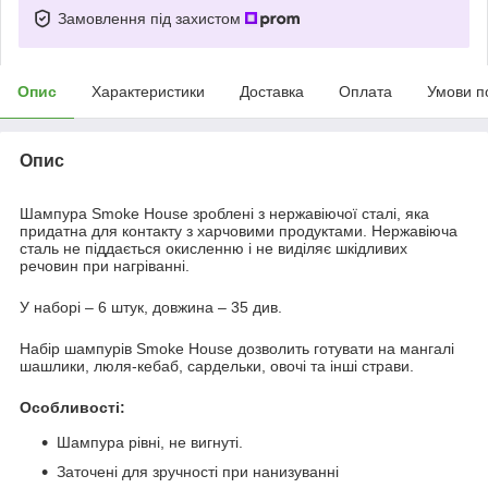
Замовлення під захистом
Опис
Характеристики
Доставка
Оплата
Умови п
Опис
Шампура Smoke House зроблені з нержавіючої сталі, яка
придатна для контакту з харчовими продуктами. Нержавіюча
сталь не піддається окисленню і не виділяє шкідливих
речовин при нагріванні.
У наборі – 6 штук, довжина – 35 див.
Набір шампурів Smoke House дозволить готувати на мангалі
шашлики, люля-кебаб, сардельки, овочі та інші страви.
Особливості:
Шампура рівні, не вигнуті.
Заточені для зручності при нанизуванні