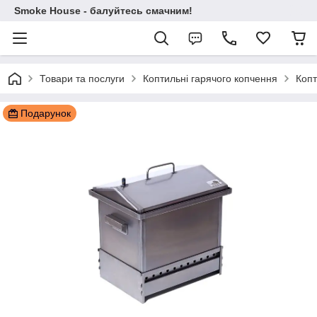
Smoke House - балуйтесь смачним!
Товари та послуги
Коптильні гарячого копчення
Копт
Подарунок