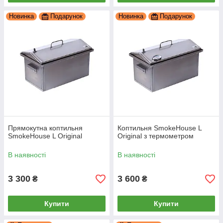
Новинка
Подарунок
Новинка
Подарунок
Прямокутна коптильня
Коптильня SmokeHouse L
SmokeHouse L Original
Original з термометром
В наявності
В наявності
3 300
3 600
₴
₴
Купити
Купити