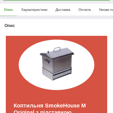
Опис
Характеристики
Доставка
Оплата
Умови п
Опис
Коптильня SmokeHouse M
Original з підставкою