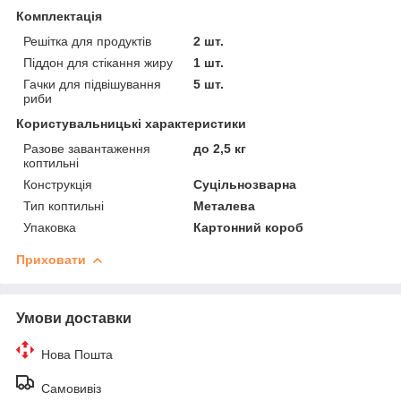
Комплектація
Решітка для продуктів
2 шт.
Піддон для стікання жиру
1 шт.
Гачки для підвішування
5 шт.
риби
Користувальницькі характеристики
Разове завантаження
до 2,5 кг
коптильні
Конструкція
Суцільнозварна
Тип коптильні
Металева
Упаковка
Картонний короб
Приховати
Умови доставки
Нова Пошта
Самовивіз