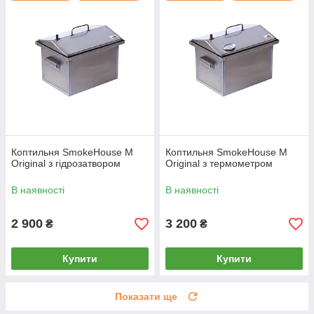
Коптильня SmokeHouse M
Коптильня SmokeHouse M
Original з гідрозатвором
Original з термометром
В наявності
В наявності
2 900
3 200
₴
₴
Купити
Купити
Показати ще