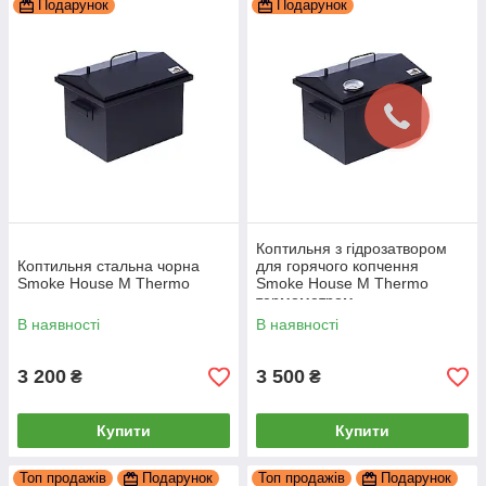
Подарунок
Подарунок
Коптильня з гідрозатвором
Коптильня стальна чорна
для горячого копчення
Smoke House M Thermo
Smoke House M Thermo
термометром
В наявності
В наявності
3 200
3 500
₴
₴
Купити
Купити
Топ продажів
Подарунок
Топ продажів
Подарунок