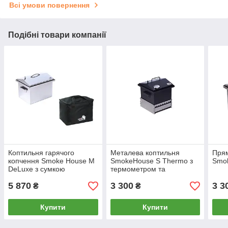
Всі умови повернення
Подібні товари компанії
Коптильня гарячого
Металева коптильня
Прям
копчення Smoke House M
SmokeHouse S Thermo з
Smok
DeLuxe з сумкою
термометром та
підставкою
5 870
3 300
3 3
₴
₴
Купити
Купити