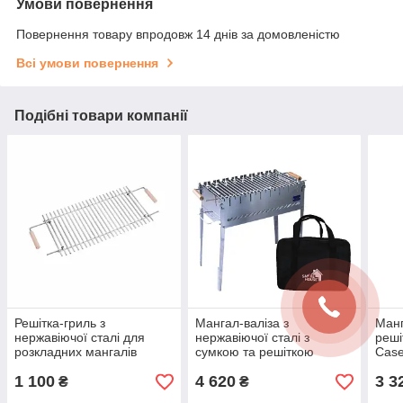
Умови повернення
Повернення товару впродовж 14 днів за домовленістю
Всі умови повернення
Подібні товари компанії
Решітка-гриль з
Мангал-валіза з
Манг
нержавіючої сталі для
нержавіючої сталі з
реш
розкладних мангалів
сумкою та решіткою
Case
SmokeHouse Case 8
Smoke House Case 8
1 100
4 620
3 3
₴
₴