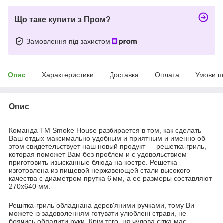
Що таке купити з Пром?
Замовлення під захистом
Опис
Характеристики
Доставка
Оплата
Умови п
Опис
Команда ТМ Smoke House разбирается в том, как сделать
Ваш отдых максимально удобным и приятным и именно об
этом свидетельствует наш новый продукт — решетка-гриль,
которая поможет Вам без проблем и с удовольствием
приготовить изысканные блюда на костре. Решетка
изготовлена из пищевой нержавеющей стали высокого
качества с диаметром прутка 6 мм, а ее размеры составляют
270х640 мм.
Решітка-гриль обладнана дерев'яними ручками, тому Ви
можете із задоволенням готувати улюблені страви, не
боячись обпалити руки. Крім того, ця чудова сітка має