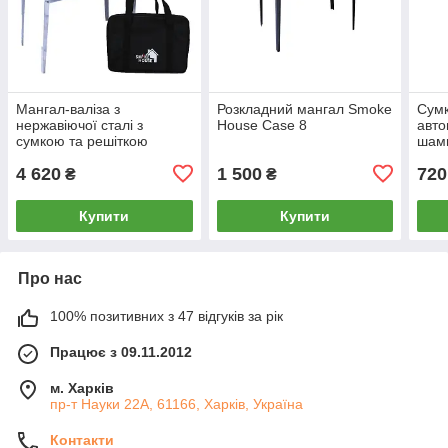
Мангал-валіза з
Розкладний мангал Smoke
Сумк
нержавіючої сталі з
House Case 8
авто
сумкою та решіткою
шам
Smoke House Case 8
Cas
4 620
1 500
720
₴
₴
Купити
Купити
Про нас
100% позитивних з 47 відгуків за рік
Працює з 09.11.2012
м. Харків
пр-т Науки 22А, 61166, Харків, Україна
Контакти