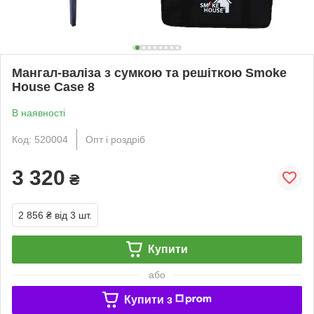
Мангал-валіза з сумкою та решіткою Smoke
House Case 8
В наявності
Код: 520004
Опт і роздріб
3 320
₴
2 856 ₴
від 3 шт.
Купити
або
Купити з