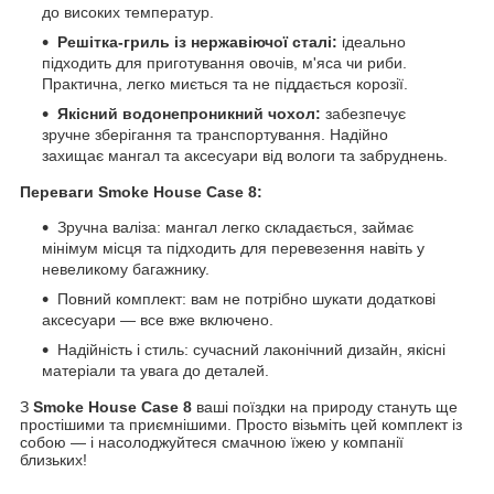
до високих температур.
Решітка-гриль із нержавіючої сталі:
ідеально
підходить для приготування овочів, м'яса чи риби.
Практична, легко миється та не піддається корозії.
Якісний водонепроникний чохол:
забезпечує
зручне зберігання та транспортування. Надійно
захищає мангал та аксесуари від вологи та забруднень.
Переваги Smoke House Case 8:
Зручна валіза: мангал легко складається, займає
мінімум місця та підходить для перевезення навіть у
невеликому багажнику.
Повний комплект: вам не потрібно шукати додаткові
аксесуари — все вже включено.
Надійність і стиль: сучасний лаконічний дизайн, якісні
матеріали та увага до деталей.
З
Smoke House Case 8
ваші поїздки на природу стануть ще
простішими та приємнішими. Просто візьміть цей комплект із
собою — і насолоджуйтеся смачною їжею у компанії
близьких!