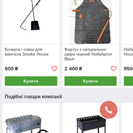
Кочерга і совок для
Фартух з натуральної
Набі
мангала Smoke House
шкіри чорний HollaApron
Hous
Black
600
2 400
950
₴
₴
Купити
Купити
Подібні товари компанії