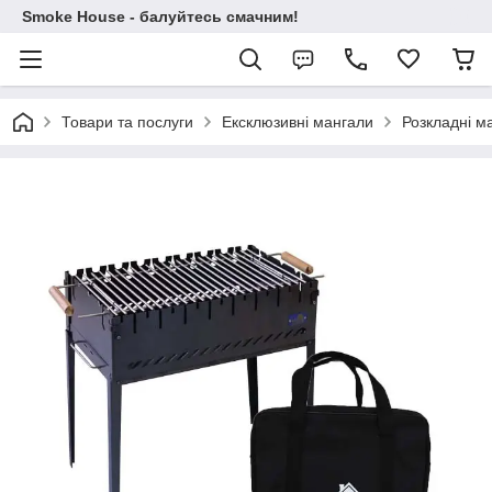
Smoke House - балуйтесь смачним!
Товари та послуги
Ексклюзивні мангали
Розкладні м