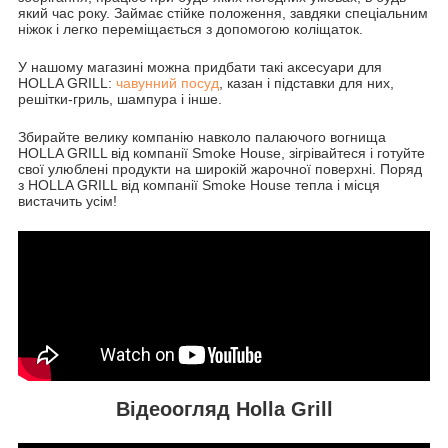
який час року. Займає стійке положення, завдяки спеціальним
ніжок і легко переміщається з допомогою коліщаток.
У нашому магазині можна придбати такі аксесуари для
HOLLA GRILL:
чавунний посуд
, казан і підставки для них,
решітки-гриль, шампура і інше.
Збирайте велику компанію навколо палаючого вогнища
HOLLA GRILL від компанії Smoke House, зігрівайтеся і готуйте
свої улюблені продукти на широкій жарочної поверхні. Поряд
з HOLLA GRILL від компанії Smoke House тепла і місця
вистачить усім!
Відеоогляд Holla Grill