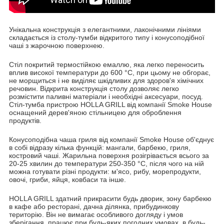
Унікальна конструкція з елегантними, лаконічними лініями
складається із столу-тумби відкритого типу і конусоподібної
чаші з жарочною поверхнею.
Стіл покритий термостійкою емаллю, яка легко переносить
вплив високої температури до 600 °С, при цьому не обгорає,
не морщиться і не виділяє шкідливих для здоров'я хімічних
речовин. Відкрита конструкція столу дозволяє легко
розмістити паливні матеріали і необхідні аксесуари, посуд.
Стіл-тумба пристрою HOLLA GRILL від компанії Smoke House
оснащений дерев'яною стільницею для оброблення
продуктів.
Конусоподібна чаша гриля від компанії Smoke House об'єднує
в собі відразу кілька функцій: мангали, барбекю, гриля,
костровий чаші. Жарильна поверхня розігрівається всього за
20-25 хвилин до температури 250-350 °С, після чого на ній
можна готувати різні продукти: м'ясо, рибу, морепродукти,
овочі, гриби, яйця, ковбаси та інше.
HOLLA GRILL здатний прикрасити будь дворик, зону барбекю
в кафе або ресторані, дачна ділянка, прибудинкову
територію. Він не вимагає особливого догляду і умов
зберігання, працює при будь-яких погодних умовах, в будь-