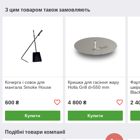
З цим товаром також замовляють
Кочерга і совок для
Кришка для гасіння жару
Фарт
мангала Smoke House
Holla Grill d=550 mm
шкір
Blac
600
4 800
2 4
₴
₴
Купити
Купити
Подібні товари компанії