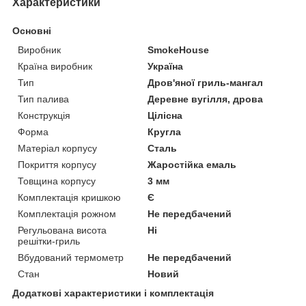
Характеристики
Основні
Виробник
SmokeHouse
Країна виробник
Україна
Тип
Дров'яної гриль-мангал
Тип палива
Деревне вугілля, дрова
Конструкція
Цілісна
Форма
Кругла
Матеріал корпусу
Сталь
Покриття корпусу
Жаростійка емаль
Товщина корпусу
3 мм
Комплектація кришкою
Є
Комплектація рожном
Не передбачений
Регульована висота
Ні
решітки-гриль
Вбудований термометр
Не передбачений
Стан
Новий
Додаткові характеристики і комплектація