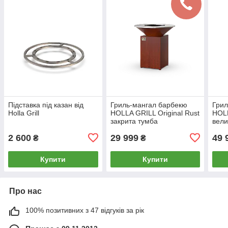
Підставка під казан від
Гриль-мангал барбекю
Грил
Holla Grill
HOLLA GRILL Original Rust
HOLL
закрита тумба
вели
2 600
29 999
49 
₴
₴
Купити
Купити
Про нас
100% позитивних з 47 відгуків за рік