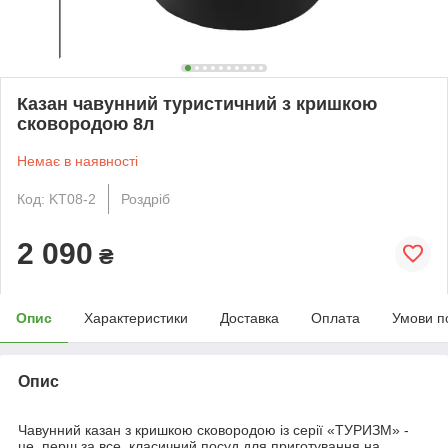
Казан чавунний туристичний з кришкою
сковородою 8л
Немає в наявності
Код: KT08-2
Роздріб
2 090
₴
Опис
Характеристики
Доставка
Оплата
Умови п
Опис
Чавунний казан з кришкою сковородою із серії «ТУРИЗМ» -
це, перш за все, класичний посуд для приготування на