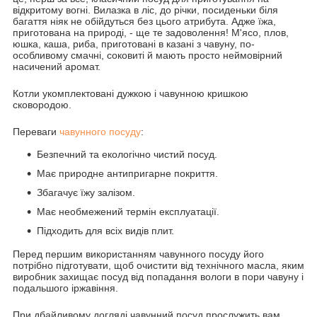
відкритому вогні. Вилазка в ліс, до річки, посиденьки біля
багаття ніяк не обійдуться без цього атрибута. Адже їжа,
приготована на природі, - ще те задоволення! М'ясо, плов,
юшка, каша, риба, приготовані в казані з чавуну, по-
особливому смачні, соковиті й мають просто неймовірний
насичений аромат.
Котли укомплектовані дужкою і чавунною кришкою
сковородою.
Переваги
чавунного посуду
:
Безпечний та екологічно чистий посуд.
Має природне антипригарне покриття.
Збагачує їжу залізом.
Має необмежений термін експлуатації.
Підходить для всіх видів плит.
Перед першим використанням чавунного посуду його
потрібно підготувати, щоб очистити від технічного масла, яким
виробник захищає посуд від попадання вологи в пори чавуну і
подальшого іржавіння.
При дбайливому догляді чавунний посуд прослужить вам