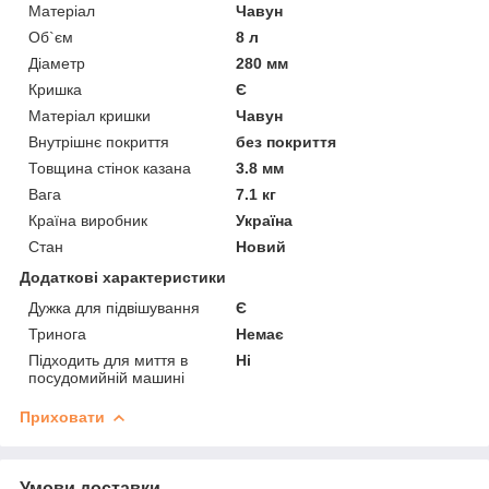
Матеріал
Чавун
Об`єм
8 л
Діаметр
280 мм
Кришка
Є
Матеріал кришки
Чавун
Внутрішнє покриття
без покриття
Товщина стінок казана
3.8 мм
Вага
7.1 кг
Країна виробник
Україна
Стан
Новий
Додаткові характеристики
Дужка для підвішування
Є
Тринога
Немає
Підходить для миття в
Ні
посудомийній машині
Приховати
Умови доставки