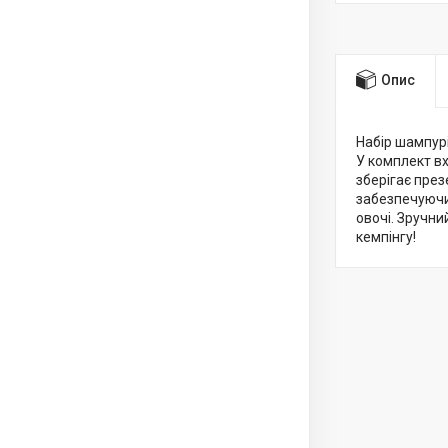
Опис
Набір шампурі
У комплект вх
зберігає през
забезпечуючи
овочі. Зручни
кемпінгу!