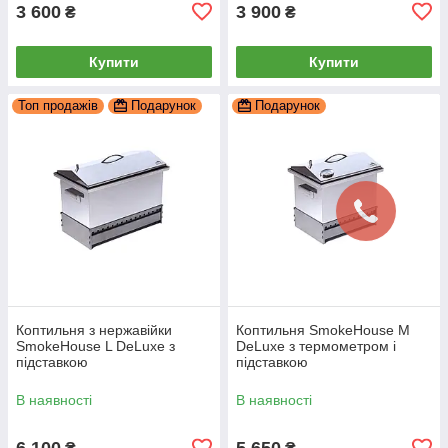
3 600
3 900
₴
₴
Купити
Купити
Топ продажів
Подарунок
Подарунок
Коптильня з нержавійки
Коптильня SmokeHouse M
SmokeHouse L DeLuxe з
DeLuxe з термометром і
підставкою
підставкою
В наявності
В наявності
6 100
5 650