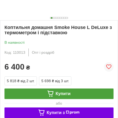
Коптильня домашня Smoke House L DeLuxe з
термометром і підставкою
В наявності
Код: 110013
Опт і роздріб
6 400
₴
5 818 ₴
від 2 шт.
5 698 ₴
від 3 шт.
Купити
або
Купити з