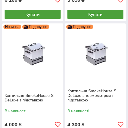
₴
₴
Купити
Купити
Новинка
Подарунок
Подарунок
Коптильня SmokeHouse S
Коптильня SmokeHouse S
DeLuxe з термометром і
DeLuxe з підставкою
підставкою
В наявності
В наявності
4 000
4 300
₴
₴