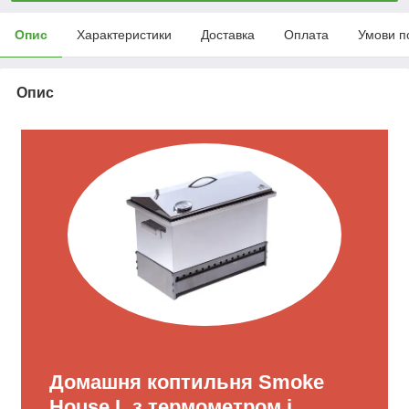
Опис
Характеристики
Доставка
Оплата
Умови п
Опис
Домашня коптильня Smoke
House L з термометром і