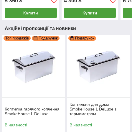
5 350
4 300
6 7
₴
₴
Купити
Купити
Акційні пропозиції та новинки
Топ продажів
Подарунок
Подарунок
Коптильня для дома
Коптилка гарячого копчення
SmokeHouse L DeLuxe з
SmokeHouse L DeLuxe
термометром
В наявності
В наявності