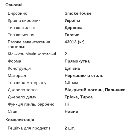
Основні
Виробник
SmokeHouse
Країна виробник
Україна
Тип коптильні
Деревна
Тип копчення
Гаряче
Разове завантаження
43013 (кг)
коптильні
Кількість рівнів коптильні
2
Форма
Прямокутна
Конструкція
Цілісна
Матеріал
Нержавіюча сталь
Товщина матеріалу
1.5 мм
Джерело тепла
Відкритий вогонь, Пальники
Джерело диму
Тріска, Тирса
Функція гриль, барбекю
Ні
Стан
Новий
Комплектація
Решітка для продуктів
2 шт.