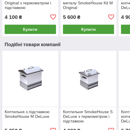
Original з термометром і
металу SmokeHouse Kit M
коп
підставкою
Original
DeL
4 100
5 600
4 9
₴
₴
Купити
Купити
Подібні товари компанії
Коптильня з підставкою
Коптильня SmokeHouse S
Копт
SmokeHouse M DeLuxe
DeLuxe з термометром і
копч
підставкою
DeLu