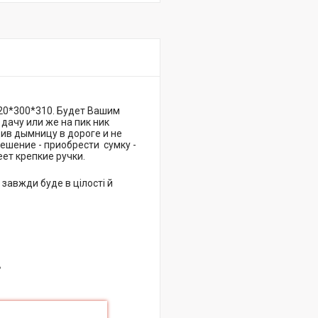
20*300*310. Будет Вашим
дачу или же на пик ник
ив дымницу в дороге и не
ешение - приобрести сумку -
еет крепкие ручки.
завжди буде в цілості й
в