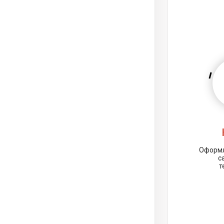
Оформл
с
т