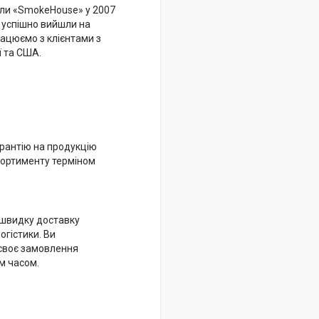
ли «SmokeHouse» у 2007
6 успішно вийшли на
рацюємо з клієнтами з
ї та США.
рантію на продукцію
сортименту терміном
швидку доставку
огістики. Ви
своє замовлення
м часом.