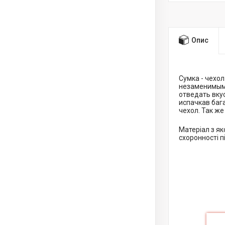
Опис
Сумка - чехо
незаменимым 
отведать вку
испачкав баг
чехол. Так же
Матеріал з як
схоронності п