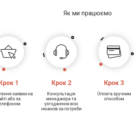
Як ми працюємо
Крок 1
Крок 2
Крок 3
ення заявки на
Консультація
Оплата зручним
айті або за
менеджера та
способом
елефоном
узгодження всіх
нюансів за потреби