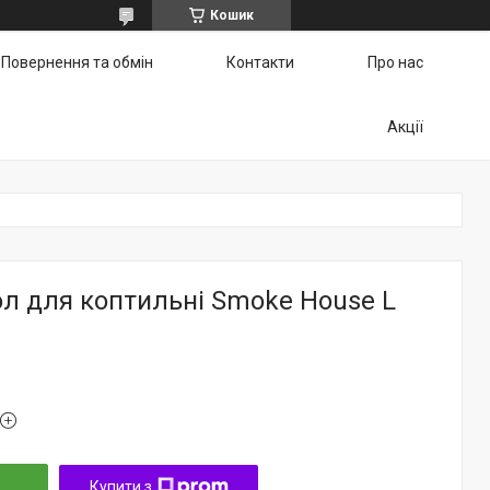
Кошик
Повернення та обмін
Контакти
Про нас
Акції
ол для коптильні Smoke House L
Купити з