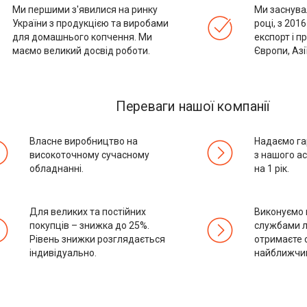
Ми першими з'явилися на ринку
Ми заснува
України з продукцією та виробами
році, з 201
для домашнього копчення. Ми
експорт і п
маємо великий досвід роботи.
Європи, Азі
Переваги нашої компанії
Власне виробництво на
Надаємо га
високоточному сучасному
з нашого а
обладнанні.
на 1 рік.
Для великих та постійних
Виконуємо 
покупців – знижка до 25%.
службами л
Рівень знижки розглядається
отримаєте 
індивідуально.
найближчи