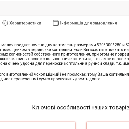
Характеристики
Інформація для замовлення
л малая предназначена для коптилень размерами 520*300*280 и 5
помощником в перевозке коптильни. Если Вы захотите поехать на 
сных копченостей собственного приготовления, при этом не повред
ажник машины после использования коптильни , то самое верное р
 она очень удобна для переноски коптильни в ручной клади, т.к. им
ого виготовлений чохол міцний і не промокає, тому Ваша коптильня 
ід час перевезення і сумка прослужить досить довго.
Ключові особливості наших товарі