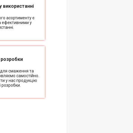
у використанні
ого асортименту є
а ефективними у
станні.
і розробки
 для смаження та
овляємо самостійно.
ти у нас продукцію
ї розробки.