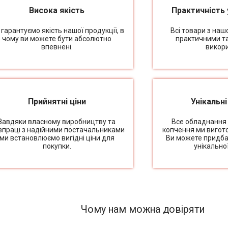
Висока якість
Практичність 
гарантуємо якість нашої продукції, в
Всі товари з наш
чому ви можете бути абсолютно
практичними т
впевнені.
викори
Прийнятні ціни
Унікальн
Завдяки власному виробництву та
Все обладнання
впраці з надійними постачальниками
копчення ми вигот
ми встановлюємо вигідні ціни для
Ви можете придба
покупки.
унікально
Чому нам можна довіряти