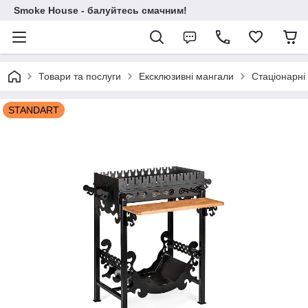
Smoke House - балуйтесь смачним!
Товари та послуги
Ексклюзивні мангали
Стаціонарні
STANDART