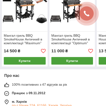
Мангал гриль BBQ
Мангал гриль BBQ
Ман
SmokeHouse Античний в
SmokeHouse Античний в
Hou
комплектації "Maximum"
комплектації "Optimum"
комп
14 500
11 000
13 
₴
₴
Купити
Купити
Про нас
100% позитивних з 47 відгуків за рік
Працює з 09.11.2012
м. Харків
пр-т Науки 22А, 61166, Харків, Україна