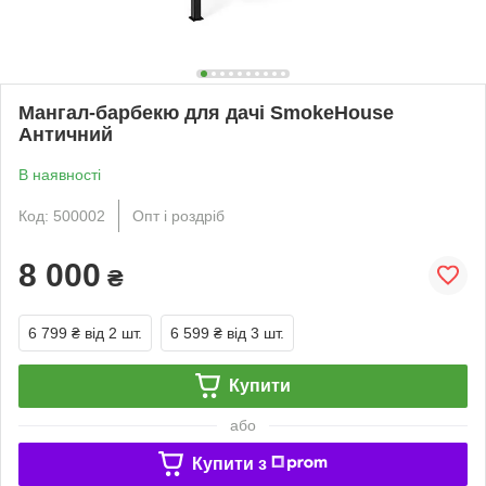
Мангал-барбекю для дачі SmokeHouse
Античний
В наявності
Код: 500002
Опт і роздріб
8 000
₴
6 799 ₴
від 2 шт.
6 599 ₴
від 3 шт.
Купити
або
Купити з