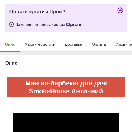
Що таке купити з Пром?
Замовлення під захистом
Опис
Характеристики
Доставка
Оплата
Умови п
Опис
Мангал-барбекю для дачі
SmokeHouse Античний