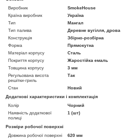
Виробник
SmokeHouse
Країна виробник
Україна
Тип
Мангал
Тип палива
Деревне вугілля, дрова
Конструкція
Збірно-розбірна
Форма
Прямокутна
Матеріал корпусу
Сталь
Покриття корпусу
Жаростійка емаль
Товщина корпусу
3 мм
Регульована висота
Так
решітки-гриль
Стан
Новий
Додаткові характеристики і комплектація
Колір
Чорний
Наявність додаткової
1 (шт)
полиці
Розміри робочої поверхні
Довжина робочої поверхні
620 мм