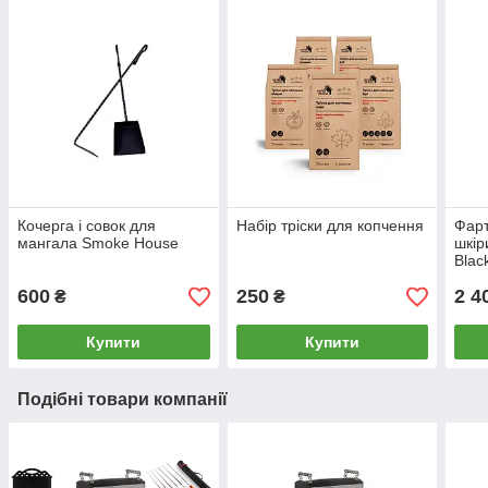
Кочерга і совок для
Набір тріски для копчення
Фарт
мангала Smoke House
шкір
Blac
600
250
2 4
₴
₴
Купити
Купити
Подібні товари компанії