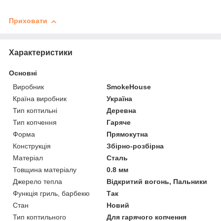
Приховати
Характеристики
Основні
Виробник
SmokeHouse
Країна виробник
Україна
Тип коптильні
Деревна
Тип копчення
Гаряче
Форма
Прямокутна
Конструкція
Збірно-розбірна
Матеріал
Сталь
Товщина матеріалу
0.8 мм
Джерело тепла
Відкритий вогонь, Пальники
Функція гриль, барбекю
Так
Стан
Новий
Тип коптильного
Для гарячого копчення