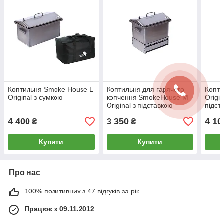
Коптильня Smoke House L
Коптильня для гарячого
Копт
Original з сумкою
копчення SmokeHouse M
Orig
Original з підставкою
підс
4 400
3 350
4 1
₴
₴
Купити
Купити
Про нас
100% позитивних з 47 відгуків за рік
Працює з 09.11.2012