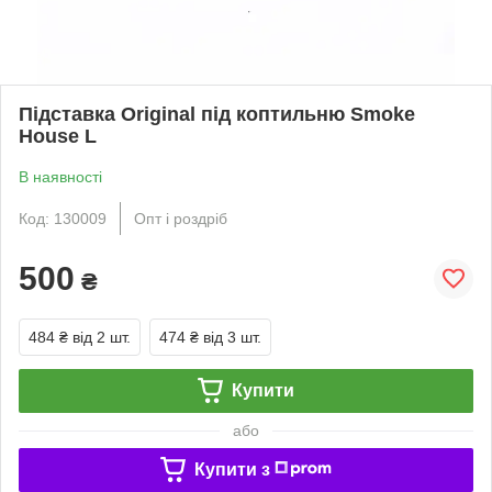
Підставка Original під коптильню Smoke
House L
В наявності
Код: 130009
Опт і роздріб
500
₴
484 ₴
від 2 шт.
474 ₴
від 3 шт.
Купити
або
Купити з