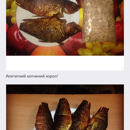
Апетитний копчений короп!