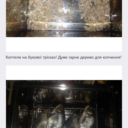
Коптили на букової трісках! Дуже гарне дерево для копчення!