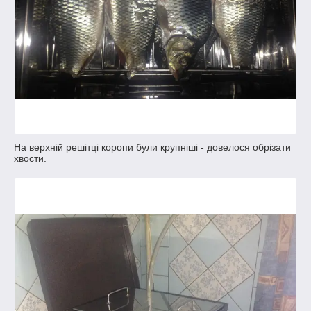
На верхній решітці коропи були крупніші - довелося обрізати
хвости.