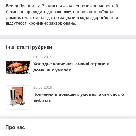
Все добре в міру. Зваживши «за» і «проти» копченостей,
більшість приходить до висновку, що нечасте поїдання
димних смакоти не здатне завдати шкоди здоров'ю, при
відсутності хронічних захворювань.
Інші статті рубрики
01.03.2019
Холодне копчення: смачні страви в
домашніх умовах
26.02.2019
Копчення в домашніх умовах: який спосіб
вибрати
Про нас