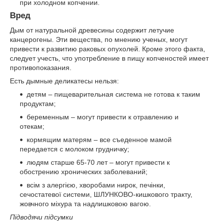
при холодном копчении.
Вред
Дым от натуральной древесины содержит летучие
канцерогены. Эти вещества, по мнению ученых, могут
привести к развитию раковых опухолей. Кроме этого факта,
следует учесть, что употребление в пищу копченостей имеет
противопоказания.
Есть дымные деликатесы нельзя:
детям – пищеварительная система не готова к таким
продуктам;
беременным – могут привести к отравлению и
отекам;
кормящим матерям – все съеденное мамой
передается с молоком грудничку;
людям старше 65-70 лет – могут привести к
обострению хронических заболеваний;
всім з алергією, хворобами нирок, печінки,
сечостатевої системи, ШЛУНКОВО-кишкового тракту,
жовчного міхура та надлишковою вагою.
Підводячи підсумки