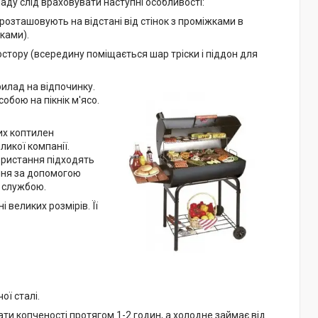
аду слід враховувати наступні особливості:
розташовують на відстані від стінок з проміжками в
ками).
стору (всередину поміщається шар тріски і піддон для
илад на відпочинку.
бою на пікнік м'ясо.
ких коптилен
ликої компанії.
ористання підходять
ання за допомогою
ю службою.
 великих розмірів. Її
ї сталі.
и копченості протягом 1-2 годин, а холодне займає від