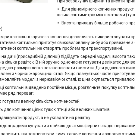
При розрахунку ширини та висоти прил
Для рівномірного копчення продукт 
кілька сантиметрів між шматками (туш
Висота приладу більше робочого про
у)
зміри коптильні гарячого копчення дозволяють використовувати пр
ативна коптильня приготує свіжовиловлену рибу або привезене з со
ативної коптильні не створять проблем при транспортуванні.
на дачі (присадибній ділянці) підійдуть середні моделі, висота та
а кілька решіток. В ній зручно одночасно готувати делікатес для ве
едніх розмірів легко встановлювати і чистити. Для рідкісного вик
влені з чорної жароміцної сталі. Якщо планується часте приготув
амовляйте моделі з нержавіючої сталі, їх ціна окупається тривало
ці коптильні відведено постійне місце, розгляньте покупку коптильні
має ряд переваг:
готувати велику кількість копченостей.
ь для копчення цілих тушок птиці або великих шматків.
двішувати продукт, а не укладати на решітку.
оделі радимо купувати з стійкою до атмосферних опадів нержавіючо
 залежить від температури диму, гаряче копчення дозволяє отримат