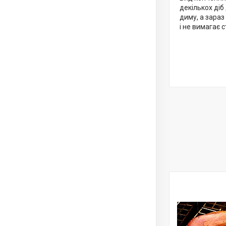
декількох ді
диму, а зара
і не вимагає 