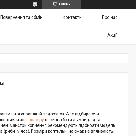
Кошик
Повернення та обмін
Контакти
Про нас
Акції
цы
коптильня справжній подарунок. Але підбираючи
люється якого
розміру
повинна бути дымница для
дчені майстри копчення рекомендують підбирати модель
ів (риби, м'яса). Розміри коптильні на смак не впливають.