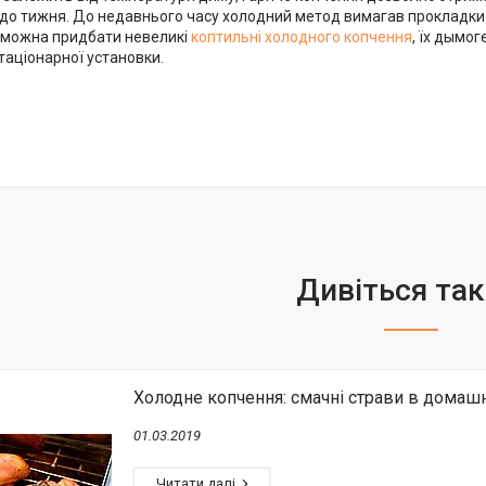
б до тижня. До недавнього часу холодний метод вимагав проклад
з можна придбати невеликі
коптильні холодного копчення
, їх дымо
стаціонарної установки.
Холодне копчення: смачні страви в домаш
01.03.2019