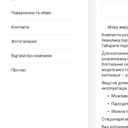
Повернення та обмін
Контакти
збору жир
Компактні ро
Невелика порт
Фотогалерея
Габарити порт
Для копчення 
Відгуки про компанію
розрахована н
Коптильню сер
моделі вигото
Про нас
коптильні — з
Якщо на ділян
експлуатація 
Можливо 
Підходит
Можна пі
Стаціонарні м
Вид копчення